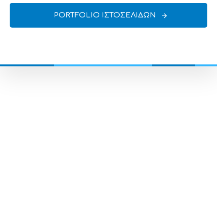
PORTFOLIO ΙΣΤΟΣΕΛΙΔΩΝ
ΠΟΙΟΤΙΚΗ ΚΑΤΑΣΚΕΥΗ WEBSITE
Δημιουργία & προώθηση
ιστοσελίδων (SEO)
Δημιουργούμε
επαγγελματικές ιστοσελίδες
που αποδίδουν και πετυχαίνουν τον σκοπό για
τον οποίο δημιουργήθηκαν. Δουλεύουμε πάντα
με μεράκι, εντιμότητα, συνέπεια και αγάπη, γι'
αυτό και το αποτέλεσμα δικαιώνει την επιλογή
των πελατών που μας εμπιστευθήκαν!