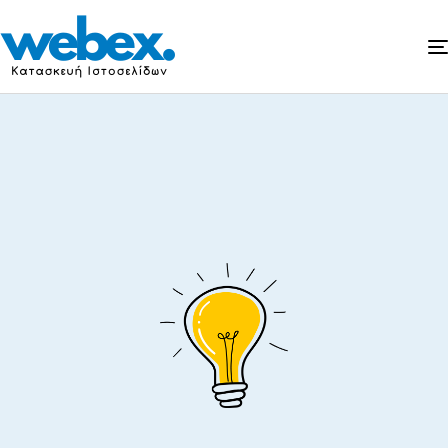
To
blog
μας