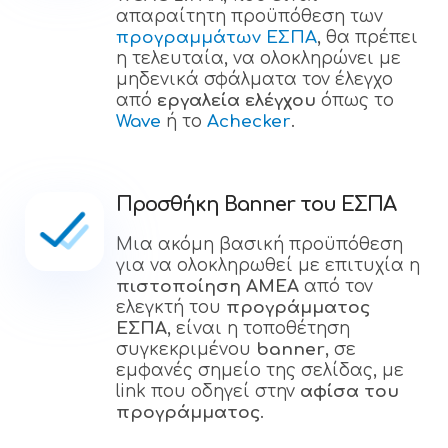
απαραίτητη προϋπόθεση των
προγραμμάτων ΕΣΠΑ
, θα πρέπει
η τελευταία, να ολοκληρώνει με
μηδενικά σφάλματα τον έλεγχο
από
εργαλεία ελέγχου
όπως το
Wave
ή το
Achecker
.
Προσθήκη Banner του ΕΣΠΑ
Μια ακόμη βασική προϋπόθεση
για να ολοκληρωθεί με επιτυχία η
πιστοποίηση ΑΜΕΑ
από τον
ελεγκτή του
προγράμματος
ΕΣΠΑ
, είναι η τοποθέτηση
συγκεκριμένου
banner
, σε
εμφανές σημείο της σελίδας, με
link που οδηγεί στην
αφίσα του
προγράμματος
.