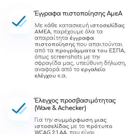
Έγγραφα πιστοποίησης ΑμεΑ
Με κάθε κατασκευή
ιστοσελίδας
ΑΜΕΑ
, παρέχουμε όλα τα
απαραίτητα
έγγραφα
πιστοποίησης
που απαιτούνται
από τα
προγράμματα του ΕΣΠΑ
,
όπως screenshots με την
σφραγίδα μας, υπεύθυνη δήλωση,
αναφορά από το
εργαλείο
ελέγχου
κ.α.
Έλεγχος προσβασιμότητας
(Wave & Achecker)
Για την
συμμόρφωση μιας
ιστοσελίδας
με το
πρότυπο
WCAG 2.1 AA
, που είναι