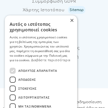
Συμμόρφωση GDPR
Χάρτης Ιστοτόπου
Sitemap
×
Αυτός ο ιστότοπος
Επικοινωνία
χρησιμοποιεί cookies
Αυτός ο ιστότοπος χρησιμοποιεί cookies
Επικοινωνία
για τη βελτίωση της εμπειρίας των
χρηστών. Χρησιμοποιώντας τον ιστότοπό
Φόρμα Ενδιαφέροντος
μας, παρέχετε τη συγκατάθεσή σας για όλα
τα cookies σύμφωνα με την Πολιτική μας
Βρείτε μας στο χάρτη
για τα cookies.
Διαβάστε περισσότερα
ΑΠΟΛΥΤΩΣ ΑΠΑΡΑΙΤΗΤΑ
ΑΠΟΔΟΣΗΣ
ΣΤΟΧΕΥΣΗΣ
ΛΕΙΤΟΥΡΓΙΚΟΤΗΤΑΣ
© Webex Studio
– Απαγορεύεται η αναδημοσίευση
ΜΗ ΤΑΞΙΝΟΜΗΜΕΝΑ