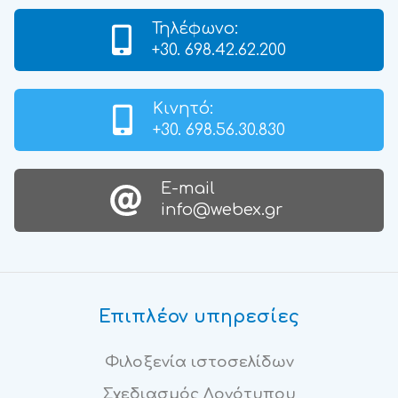
Τηλέφωνο:
+30. 698.42.62.200
Κινητό:
+30. 698.56.30.830
Ε-mail
info@webex.gr
Επιπλέον υπηρεσίες
Φιλοξενία ιστοσελίδων
Σχεδιασμός Λογότυπου