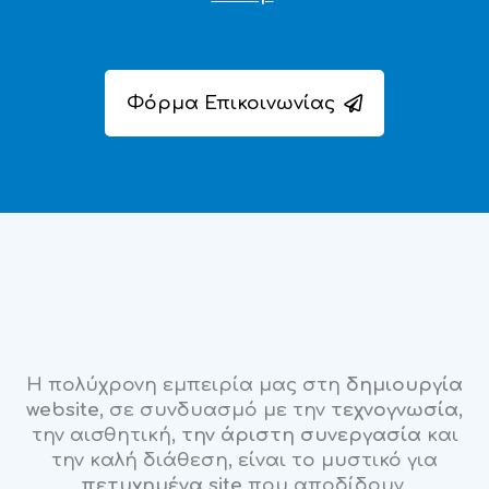
Φόρμα Επικοινωνίας
Η πολύχρονη εμπειρία μας στη
δημιουργία
website
, σε συνδυασμό με την
τεχνογνωσία
,
την αισθητική,
την άριστη συνεργασία
και
την καλή διάθεση, είναι το μυστικό για
πετυχημένα site
που αποδίδουν,