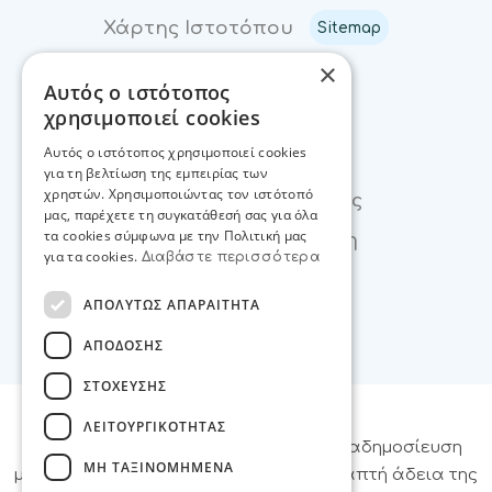
Χάρτης Ιστοτόπου
Sitemap
×
Αυτός ο ιστότοπος
Επικοινωνία
χρησιμοποιεί cookies
Αυτός ο ιστότοπος χρησιμοποιεί cookies
Επικοινωνία
για τη βελτίωση της εμπειρίας των
χρηστών. Χρησιμοποιώντας τον ιστότοπό
Φόρμα Ενδιαφέροντος
μας, παρέχετε τη συγκατάθεσή σας για όλα
τα cookies σύμφωνα με την Πολιτική μας
Βρείτε μας στο χάρτη
για τα cookies.
Διαβάστε περισσότερα
ΑΠΟΛΥΤΩΣ ΑΠΑΡΑΙΤΗΤΑ
ΑΠΟΔΟΣΗΣ
ΣΤΟΧΕΥΣΗΣ
ΛΕΙΤΟΥΡΓΙΚΟΤΗΤΑΣ
© Webex Studio
– Απαγορεύεται η αναδημοσίευση
ΜΗ ΤΑΞΙΝΟΜΗΜΕΝΑ
μέρους ή όλης της σελίδας χωρίς τη γραπτή άδεια της