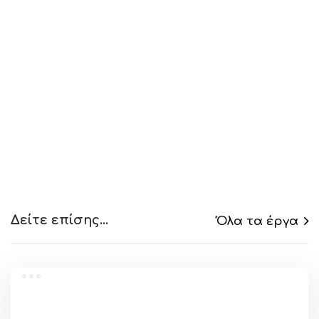
03
/
Προσιτές τιμές
Προσφέρουμε πολύ
προσιτές τιμές
κατασκευής site
, χωρίς εκπτώσεις στην
ποιότητα των υπηρεσιών μας.
04
/
Άριστο support
Άριστη υποστήριξη πελατών
τόσο πριν όσο
και μετά την κατασκευή, για μια μοναδική
εμπειρία εξυπηρέτησης.
Δείτε επίσης...
Όλα τα έργα