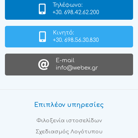
Τηλέφωνο:
+30. 698.42.62.200
Κινητό:
+30. 698.56.30.830
Ε-mail
info@webex.gr
Επιπλέον υπηρεσίες
Φιλοξενία ιστοσελίδων
Σχεδιασμός Λογότυπου