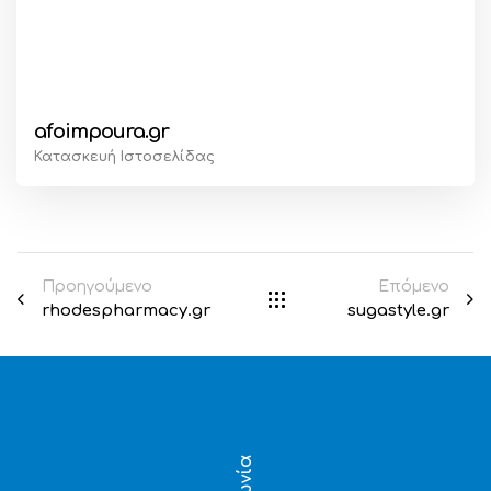
afoimpoura.gr
Κατασκευή Ιστοσελίδας
Προηγούμενο
Επόμενο
rhodespharmacy.gr
sugastyle.gr