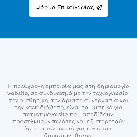
Φόρμα Επικοινωνίας
Η πολύχρονη εμπειρία μας στη
δημιουργία
website
, σε συνδυασμό με την
τεχνογνωσία
,
την αισθητική,
την άριστη συνεργασία
και
την καλή διάθεση, είναι το μυστικό για
πετυχημένα site
που αποδίδουν,
προσελκύουν πελάτες και εξυπηρετούν
άριστα τον σκοπό για τον οποίο
δημιουργήθηκαν.