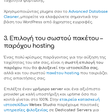
ταχύτητα φόρτωσης.
Χρησιμοποιώντας plugins σαν το
Advanced Database
Cleaner
, μπορείτε να ελαφρύνετε σημαντικά την
βάση του WordPress από άχρηστες εγγραφές.
3. Επιλογή του σωστού πακέτου –
παρόχου hosting
Ένας πολύ κρίσιμος παράγοντας για την αύξηση της
ταχύτητας του site σας, είναι η
σωστή επιλογή του
παρόχου
που θα
φιλοξενεί την ιστοσελίδα σας
,
αλλά και του σωστού
πακέτου hosting
που ταιριάζει
στις απαιτήσεις σας.
Επιλέξτε έναν
γρήγορο server
και ένα αξιόπιστο
provider με καλή υποστήριξη και uptime όσο πιο
κοντά γίνεται στο 100%. Στην
εταιρεία κατασκευή
ιστοσελίδων
Webex Studio
παρέχουμε ποιοτικές
υπηρεσίες φιλοξενίας
σε
Dedicated Servers
για