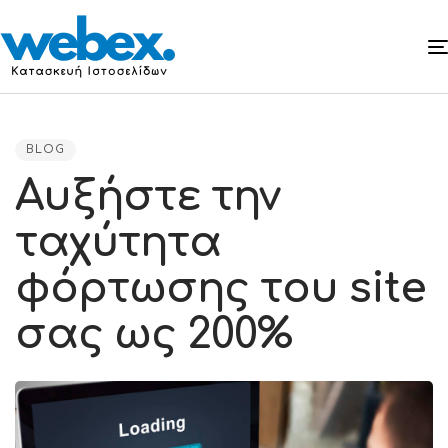
PUBLISHED
IN:
BLOG
Αυξήστε την
ταχύτητα
φόρτωσης του site
σας ως 200%