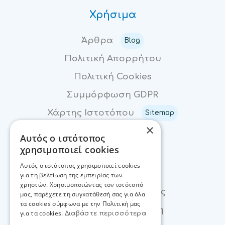
Χρήσιμα
Άρθρα
Blog
Πολιτική Απορρήτου
Πολιτική Cookies
Συμμόρφωση GDPR
Χάρτης Ιστοτόπου
Sitemap
×
Αυτός ο ιστότοπος
Επικοινωνία
χρησιμοποιεί cookies
Αυτός ο ιστότοπος χρησιμοποιεί cookies
Επικοινωνία
για τη βελτίωση της εμπειρίας των
χρηστών. Χρησιμοποιώντας τον ιστότοπό
Φόρμα Ενδιαφέροντος
μας, παρέχετε τη συγκατάθεσή σας για όλα
τα cookies σύμφωνα με την Πολιτική μας
Βρείτε μας στο χάρτη
για τα cookies.
Διαβάστε περισσότερα